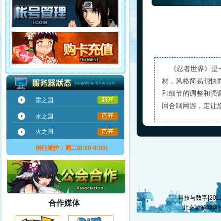
《忍者世界》是一
材，风格简易明快
和细节的调整和强
雷之国
回合制网游，定让
水之国
火之国
例行维护：周二(8:00-9:00)
科技与数字[2012]
合作媒体
北京鲨游网络技术