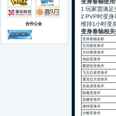
变身卷轴使用
1 玩家需满
2 PVP时
维持1小时变
合作公会
变身卷轴相关
变身卷轴名称
宝贝猪变身术
大针蜂变身术
地鼠变身术
蘑菇怪变身术
飞天忍者变身术
通灵忍犬变身术
赤炎虎变身术
猿魔变身术
蓝狮变身术
魂钟变身术
沙蜥变身术