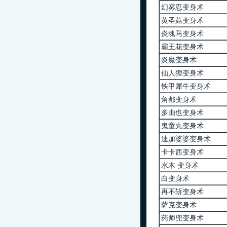
幻雾忍变身术
黄圣菇变身术
炎魂马变身术
霸王花变身术
炎魔变身术
仙人狸变身术
铁甲犀牛变身术
角都变身术
多由也变身术
鬼童丸变身术
迪加婆婆变身术
卡卡西变身术
水木 变身术
白变身术
再不斩变身术
萨克变身术
药师兜变身术