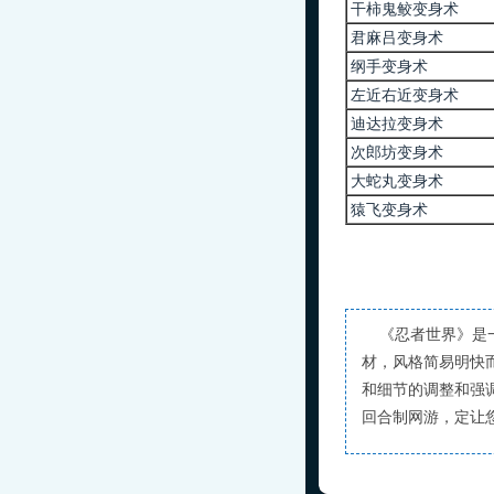
干柿鬼鲛变身术
君麻吕变身术
纲手变身术
左近右近变身术
迪达拉变身术
次郎坊变身术
大蛇丸变身术
猿飞变身术
《忍者世界》是一
材，风格简易明快
和细节的调整和强
回合制网游，定让