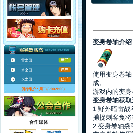
变身卷轴介绍
雷之国
水之国
使用变身卷轴
火之国
成。
例行维护：周二(8:00-9:00)
游戏内的变身
变身卷轴获取
1 野外暗雷
捕捉刺客兔将
合作媒体
2 变身卷轴